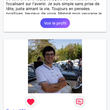
focalisant sur l'avenir. Je suis simple sans prise de
tête, juste aimant la vie. Toujours en pensées
positives, heureux de vivre. Malgré mon veuvage je
me tourne vers l'avenir pour une deuxième vie
Voir le profil
intense, remplie de joie, de tendresse et pourquoi
pas par la suite d'amour. Déjà dans un premier
temps, se connaître, puis s'apprécier et ensuite
l'avenir nous le dira N'ayez pas peur du niveau
d'étude, je ne me prends pas la tête sur ce niveau.
Mon meilleurs diplôme étant le CEP certificat
d'étude primaire. Avec ce diplôme on sait que je
sais lire, écrire et compter. En raison de mes
principes je ne corresponds pas avec les
demoiselles approchant les moins de 60 ans