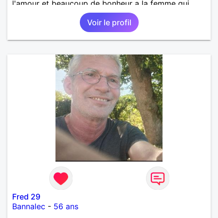
l'amour et beaucoup de bonheur a la femme qui
souhaitera partager ma vie . Bientôt en retraite a la
Voir le profil
fin de l 'année et libre de toute contrainte. Digne de
confiance à la femme qui voudras m 'en accorder
en toute sincérité. Pour le reste venez me découvrir
par un échange.
Fred 29
Bannalec
-
56 ans