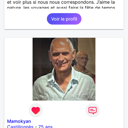
et voir plus si nous nous correspondons. J’aime la
nature, les voyages et aussi faire la fête de temps
en temps ;-)Je suis papa d’un petit garçon de 7 ans
Voir le profil
dont je m’occupe en garde alternée. J’aime à peu
près tous les styles de musique. (Oui je suis pas
trop fan de Jul). Je fais du sport pour garder la
forme et plutôt agréable à regarder. (Enfin je le
pense en tout cas 😂)
Mamokyan
Castillonnès
-
75 ans