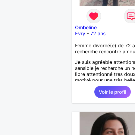
Ombeline
Evry
-
72 ans
Femme divorcé(e) de 72 
recherche rencontre amo
Je suis agréable attentio
sensible je recherche un
libre attentionné tres dou
motivé pour une très belle
longue histoire sérieuse et
Voir le profil
sincère