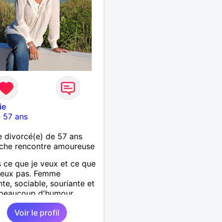
ie
-
57 ans
divorcé(e) de 57 ans
che rencontre amoureuse
s ce que je veux et ce que
veux pas. Femme
nte, sociable, souriante et
 beaucoup d'humour
e à faire de nouvelles
Voir le profil
ssances amicales voire