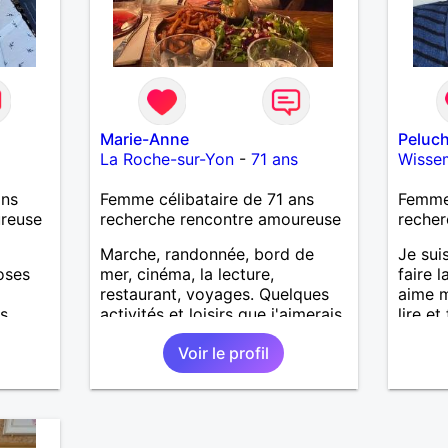
Marie-Anne
Peluc
La Roche-sur-Yon
-
71 ans
Wisse
ans
Femme célibataire de 71 ans
Femme
ureuse
recherche rencontre amoureuse
recher
Marche, randonnée, bord de
Je sui
oses
mer, cinéma, la lecture,
faire l
restaurant, voyages. Quelques
aime m
....
activités et loisirs que j'aimerais
lire et
partager ainsi que les vôtres.
suis m
Voir le profil
Recevoir mes enfants, mes
naissa
petits-enfants et mes amis.
Bénévolat auprès des enfants à
l’école, pour le cinéma
indépendant... Se rencontrer,