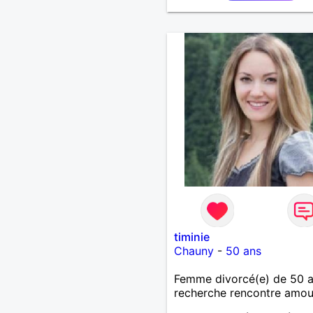
responsable, ambitieux,
entreprenant, fort de cara
et avec le sens de l'humour
saura me chouchouter et
mettre en valeur, me donn
amour et attention. Merci
m'avoir lu et à bientôt...
timinie
Chauny
-
50 ans
Femme divorcé(e) de 50 
recherche rencontre amo