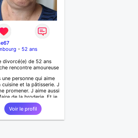
he67
mbourg
-
52 ans
 divorcé(e) de 52 ans
che rencontre amoureuse
s une personne qui aime
a cuisine et la pâtisserie. J
e promener. J aime aussi
 faire de la broderie. Et je
alade depuis ma
Voir le profil
nce.