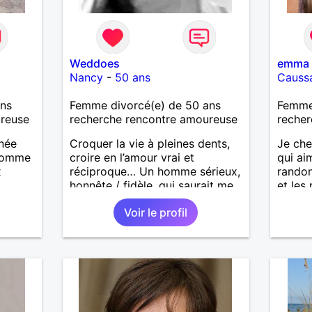
Weddoes
emma
Nancy
-
50 ans
Causs
ans
Femme divorcé(e) de 50 ans
Femme
ureuse
recherche rencontre amoureuse
recher
nnée
Croquer la vie à pleines dents,
Je ch
 homme
croire en l’amour vrai et
qui ai
x
réciproque… Un homme sérieux,
randon
honnête / fidèle, qui saurait me
et les 
faire rire à nouveau, est le bien
Voir le profil
venu !