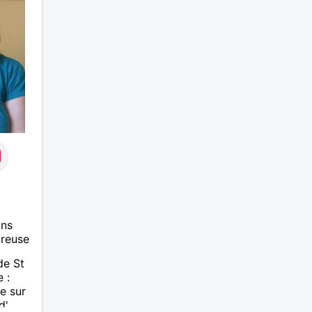
être à l’écoute, échanger avec
une personne de confiance,
pour une vie de partage, de
tendresse. Les voyages et où
randonnées en France ou à
l'étranger à deux en dehors des
sentiers battus me raviraient. Je
m'engage à répondre à votre
message. Au plaisir de vous lire.
ans
ureuse
de St
 :
e sur
d'