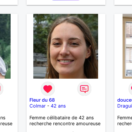
plus si
ctère
. Il
 me
er son
 de
Fleur du 68
douceu
Colmar
-
42 ans
Dragu
ans
Femme célibataire de 42 ans
Femme 
ureuse
recherche rencontre amoureuse
recher