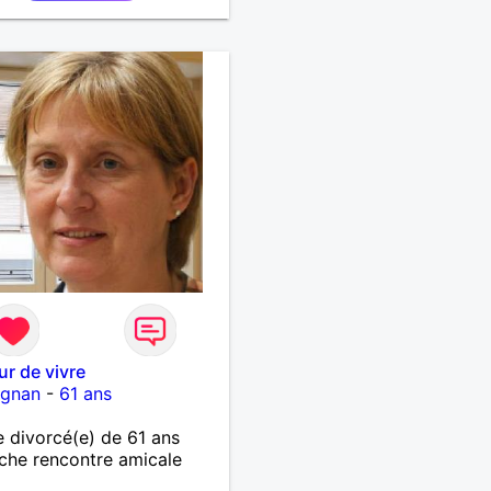
 affinités.
r de vivre
ignan
-
61 ans
divorcé(e) de 61 ans
che rencontre amicale