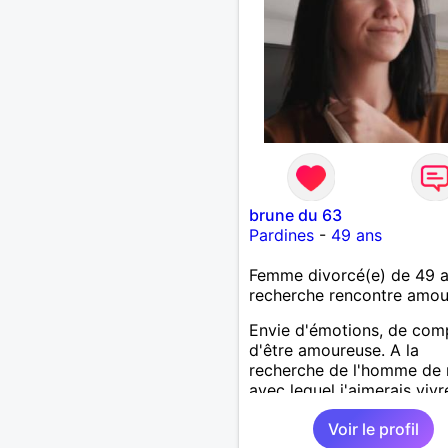
brune du 63
Pardines
-
49 ans
Femme divorcé(e) de 49 
recherche rencontre amo
Envie d'émotions, de comp
d'être amoureuse. A la
recherche de l'homme de 
avec lequel j'aimerais viv
vraie histoire et partager 
Voir le profil
quotidien. Il devra être sin