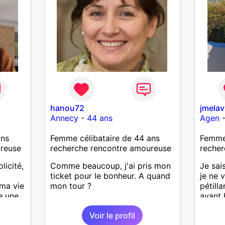
hanou72
jmelav
Annecy
-
44 ans
Agen
ans
Femme célibataire de 44 ans
Femme 
ureuse
recherche rencontre amoureuse
recher
licité,
Comme beaucoup, j'ai pris mon
Je sai
ticket pour le bonheur. A quand
je ne 
ma vie
mon tour ?
pétilla
re une
ayant
le
cherch
Voir le profil
cère,
connai