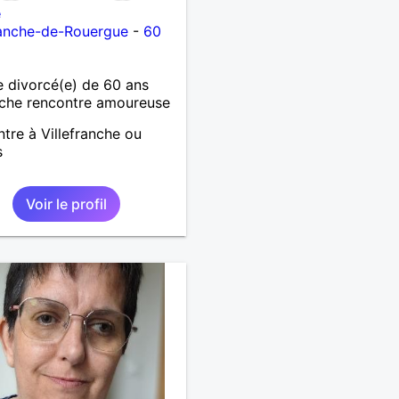
e
ranche-de-Rouergue
-
60
 divorcé(e) de 60 ans
che rencontre amoureuse
tre à Villefranche ou
s
Voir le profil