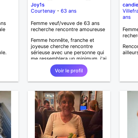
Joy1s
candi
Courtenay
-
63 ans
Villef
ans
ans
Femme veuf/veuve de 63 ans
ale
recherche rencontre amoureuse
Femme
recher
Femme honnête, franche et
joyeuse cherche rencontre
Rencon
le.
sérieuse avec une personne qui
ailleur
me ressemblera un minimum. j'ai
des défauts comme tout le
Voir le profil
monde et souhaite une vie
sereine dans une relation sur du
long terme.