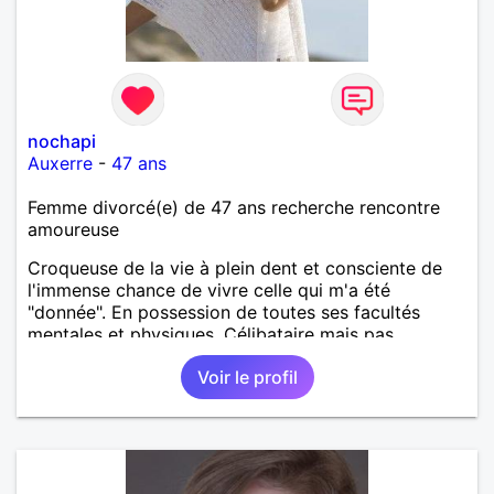
nochapi
Auxerre
-
47 ans
Femme divorcé(e) de 47 ans recherche rencontre
amoureuse
Croqueuse de la vie à plein dent et consciente de
l'immense chance de vivre celle qui m'a été
"donnée". En possession de toutes ses facultés
mentales et physiques. Célibataire mais pas
solitaire, je mène une vie bien remplie. Je ne suis
Voir le profil
pas sur ce site par dépit, ni en tant que
représentatrice de la Femme Divorcée Mal dans sa
peau. A bientôt.