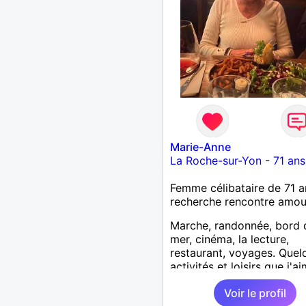
Marie-Anne
La Roche-sur-Yon
-
71 ans
Femme célibataire de 71 a
recherche rencontre amo
Marche, randonnée, bord 
mer, cinéma, la lecture,
restaurant, voyages. Quel
activités et loisirs que j'a
partager ainsi que les vôtr
Voir le profil
Recevoir mes enfants, me