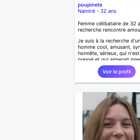
poupinete
Naintré
-
32 ans
Femme célibataire de 32 
recherche rencontre amo
Je suis à la recherche d'u
homme cool, amusant, sy
honnête, sérieux, qui n'es
pressé et qui aimerait mi
connaitre. J'aime les per
Voir le profil
qui sont simples, affectue
avec un grand coeur.