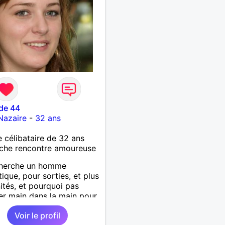
de 44
Nazaire
-
32 ans
célibataire de 32 ans
che rencontre amoureuse
cherche un homme
ique, pour sorties, et plus
inités, et pourquoi pas
r main dans la main pour
un bout de chemin
Voir le profil
ble.