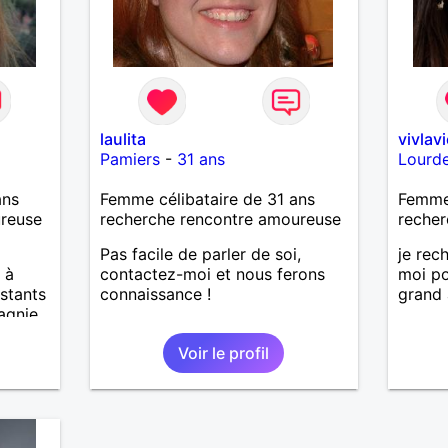
laulita
vivlavi
Pamiers
-
31 ans
Lourd
ans
Femme célibataire de 31 ans
Femme 
ureuse
recherche rencontre amoureuse
recher
Pas facile de parler de soi,
je rec
 à
contactez-moi et nous ferons
moi po
nstants
connaissance !
grand
gnie,
ne
Voir le profil