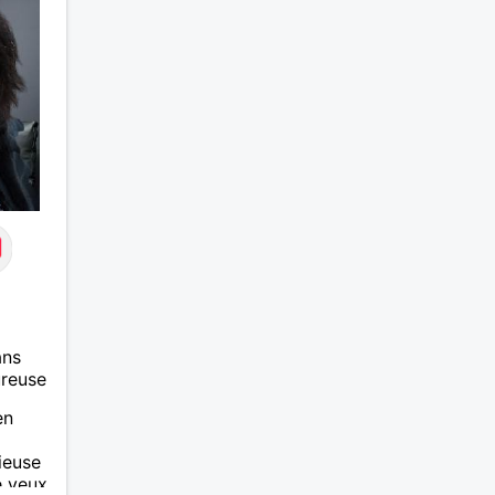
ans
ureuse
en
ieuse
e veux