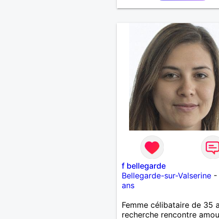
petits-enfants et mes amis
Bénévolat auprès des enfa
l’école, pour le cinéma
indépendant... Se rencontr
être à l’écoute, échanger 
une personne de confianc
pour une vie de partage, 
tendresse. Les voyages et
randonnées en France ou 
l'étranger à deux en deho
sentiers battus me raviraie
m'engage à répondre à vo
message. Au plaisir de vous
f bellegarde
Bellegarde-sur-Valserine
ans
Femme célibataire de 35 
recherche rencontre amo