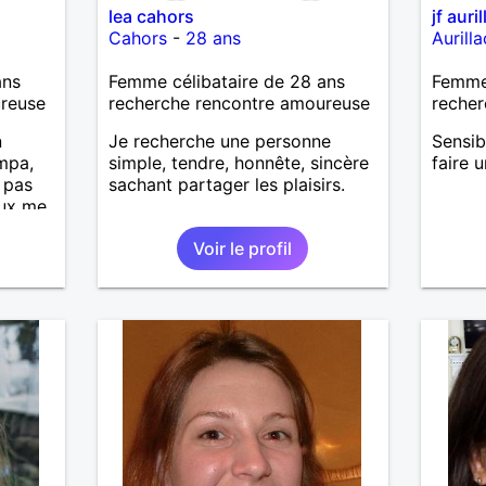
lea cahors
jf auri
Cahors
-
28 ans
Aurilla
ans
Femme célibataire de 28 ans
Femme 
ureuse
recherche rencontre amoureuse
recher
n
Je recherche une personne
Sensib
mpa,
simple, tendre, honnête, sincère
faire 
t pas
sachant partager les plaisirs.
eux me
sonnes
Voir le profil
uses