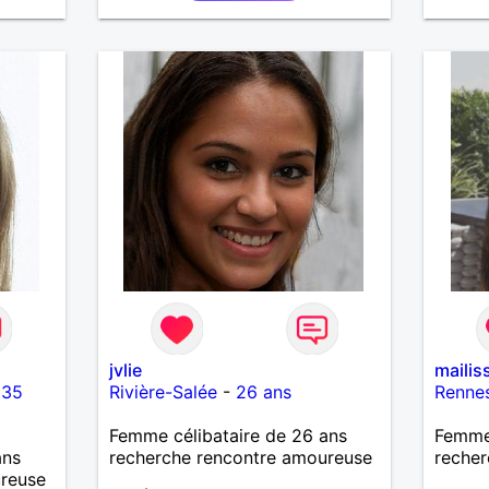
.
nts à
er,
avec
e,
de
 où
à
rs des
nt. Je
tre
 lire.
jvlie
mailis
-
35
Rivière-Salée
-
26 ans
Renne
Femme célibataire de 26 ans
Femme 
ans
recherche rencontre amoureuse
recher
ureuse