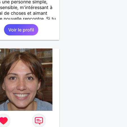
s une personne simple,
 sensible, m'intéressant à
l de choses et aimant
de nouvelle rencontre. Si tu
es juste quelqu'un avec
Voir le profil
fauts et ses qualités alors
oi ne pas faire
issance?