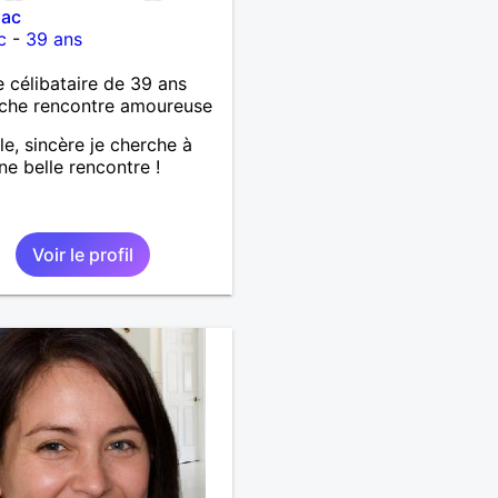
llac
c
-
39 ans
célibataire de 39 ans
che rencontre amoureuse
le, sincère je cherche à
une belle rencontre !
Voir le profil