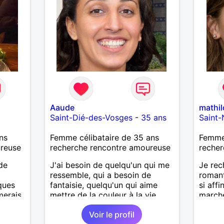
Aaude
mathil
Saint-Dié-des-Vosges
-
35 ans
Saint-
ns
Femme célibataire de 35 ans
Femme 
ureuse
recherche rencontre amoureuse
recher
de
J'ai besoin de quelqu'un qui me
Je re
ressemble, qui a besoin de
romant
ques
fantaisie, quelqu'un qui aime
si aff
imerais
mettre de la couleur à la vie.
marche
es.
faire 
Voir le profil
s
ensem