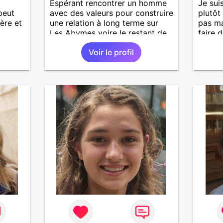
Espérant rencontrer un homme
Je sui
peut
avec des valeurs pour construire
plutôt
ère et
une relation à long terme sur
pas ma
Les Abymes voire le restant de
faire 
la Guadeloupe.
cherch
Voir le profil
ses dé
pourqu
conna