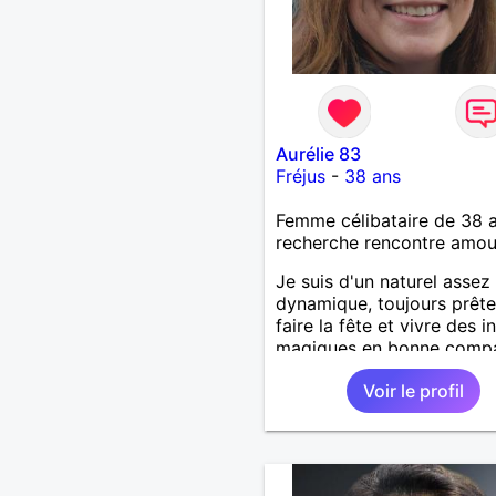
Aurélie 83
Fréjus
-
38 ans
Femme célibataire de 38 
recherche rencontre amo
Je suis d'un naturel assez
dynamique, toujours prête
faire la fête et vivre des i
magiques en bonne compa
ciné, resto, bar-pub, ou u
Voir le profil
bonne soirée en duo.