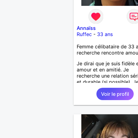
Annaïss
Ruffec
-
33 ans
Femme célibataire de 33 
recherche rencontre amo
Je dirai que je suis fidèle 
amour et en amitié. Je
recherche une relation sér
et durable (si possible). J
vivre de nouveau une bell
Voir le profil
histoire d'amour.