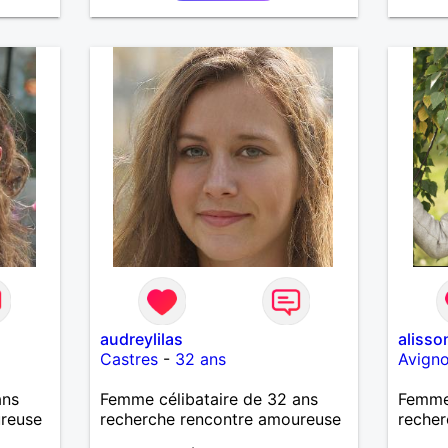
audreylilas
alisso
Castres
-
32 ans
Avign
ans
Femme célibataire de 32 ans
Femme 
ureuse
recherche rencontre amoureuse
recher