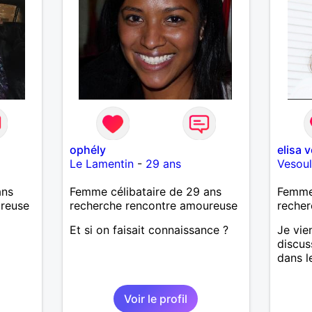
ophély
elisa 
Le Lamentin
-
29 ans
Vesou
ans
Femme célibataire de 29 ans
Femme 
ureuse
recherche rencontre amoureuse
recher
Et si on faisait connaissance ?
Je vie
discus
dans l
Voir le profil