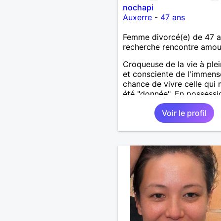
nochapi
Auxerre
-
47 ans
Femme divorcé(e) de 47 
recherche rencontre amo
Croqueuse de la vie à plei
et consciente de l'immens
chance de vivre celle qui 
été "donnée". En possessi
toutes ses facultés mental
Voir le profil
physiques. Célibataire ma
solitaire, je mène une vie 
remplie. Je ne suis pas su
site par dépit, ni en tant 
représentatrice de la Fe
Divorcée Mal dans sa pea
bientôt.