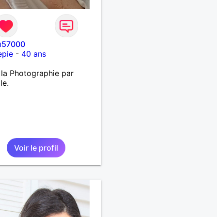
u57000
epie
-
40 ans
 la Photographie par
le.
Voir le profil