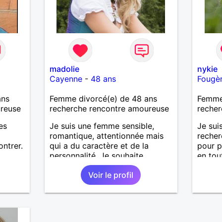
madolie
nykie
Cayenne
-
48 ans
Fougè
ans
Femme divorcé(e) de 48 ans
Femme 
ureuse
recherche rencontre amoureuse
recher
es
Je suis une femme sensible,
Je sui
romantique, attentionnée mais
reche
ntrer.
qui a du caractère et de la
pour 
personnalité. Je souhaite
en tou
rencontrer un homme même
Voir le profil
profil.