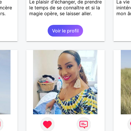
e
Le plaisir d'échanger, de prendre
La vie
incère
le temps de se connaître et si la
ininté
rs.
magie opère, se laisser aller.
mon â
Voir le profil