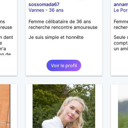
sossomada67
annam
Vannes
-
36 ans
Le Por
ans
Femme célibataire de 36 ans
Femme
ureuse
recherche rencontre amoureuse
recher
n dent
Je suis simple et honnête
Seule 
e
compte
m'a
un ami
on de
es et
Voir le profil
is pas
bien
r ce
que
mme
u. A