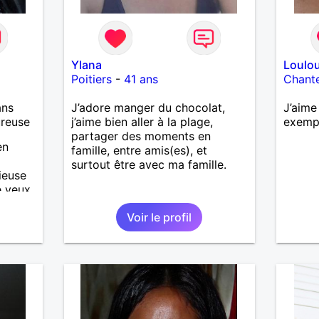
Ylana
Loulo
Poitiers
-
41 ans
Chant
ans
J’adore manger du chocolat,
J’aime
ureuse
j’aime bien aller à la plage,
exemp
partager des moments en
en
famille, entre amis(es), et
surtout être avec ma famille.
ieuse
e veux
e
Voir le profil