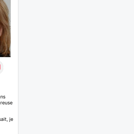
ans
ureuse
ait, je