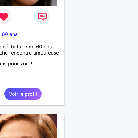
-
60 ans
célibataire de 60 ans
che rencontre amoureuse
ns pour voir !
Voir le profil