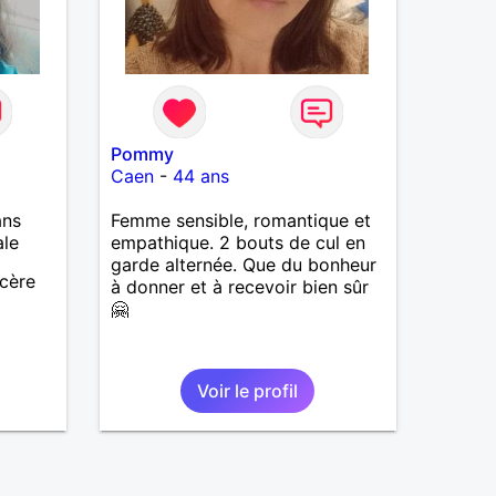
Pommy
Caen
-
44 ans
ans
Femme sensible, romantique et
ale
empathique. 2 bouts de cul en
garde alternée. Que du bonheur
ncère
à donner et à recevoir bien sûr
🤗
Voir le profil