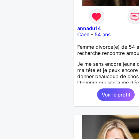
annadu14
Caen
-
54 ans
Femme divorcé(e) de 54 
recherche rencontre amo
Je me sens encore jeune 
ma tête et je peux encore
donner beaucoup de chos
l'homme qui saura me déco
Voir le profil