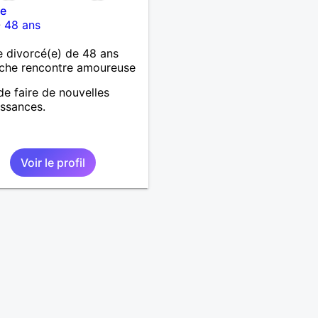
se
-
48 ans
 divorcé(e) de 48 ans
che rencontre amoureuse
de faire de nouvelles
ssances.
Voir le profil