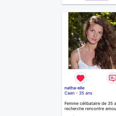
natha-elle
Caen
-
35 ans
Femme célibataire de 35 
recherche rencontre amo