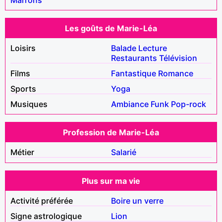
Les goûts de Marie-Léa
Loisirs
Balade
Lecture
Restaurants
Télévision
Films
Fantastique
Romance
Sports
Yoga
Musiques
Ambiance
Funk
Pop-rock
Profession de Marie-Léa
Métier
Salarié
Plus sur ma vie
Activité préférée
Boire un verre
Signe astrologique
Lion