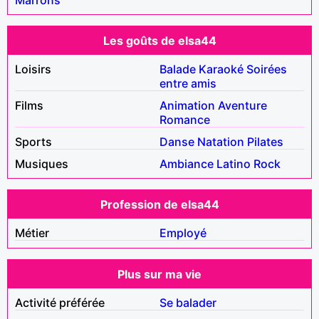
Les goûts de elsa44
Loisirs
Balade
Karaoké
Soirées
entre amis
Films
Animation
Aventure
Romance
Sports
Danse
Natation
Pilates
Musiques
Ambiance
Latino
Rock
Profession de elsa44
Métier
Employé
Plus sur ma vie
Activité préférée
Se balader